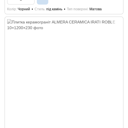
Колір
Чорний
Стиль
під камінь
Тип поверхні
Матова