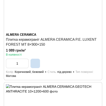
ALMERA CERAMICA
Плитка керамограніт ALMERA CERAMICA P.E. LUXENT
FOREST MT 8×900×150
1 089 грн/м²
В наявності
Колір
Коричневий; бежевий
Стиль
під дерево
Тип поверхні
Матова