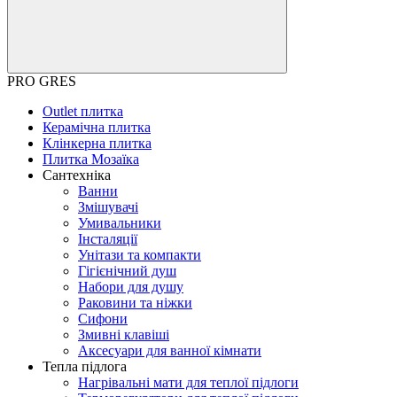
PRO GRES
Outlet плитка
Керамічна плитка
Клінкерна плитка
Плитка Мозаїка
Сантехніка
Ванни
Змішувачі
Умивальники
Інсталяції
Унітази та компакти
Гігієнічний душ
Набори для душу
Раковини та ніжки
Сифони
Змивні клавіші
Аксесуари для ванної кімнати
Тепла підлога
Нагрівальні мати для теплої підлоги