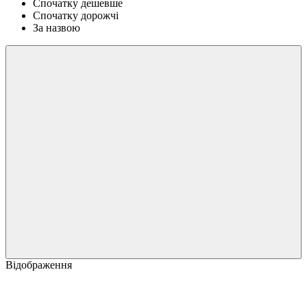
Спочатку дешевше
Спочатку дорожчі
За назвою
Відображення