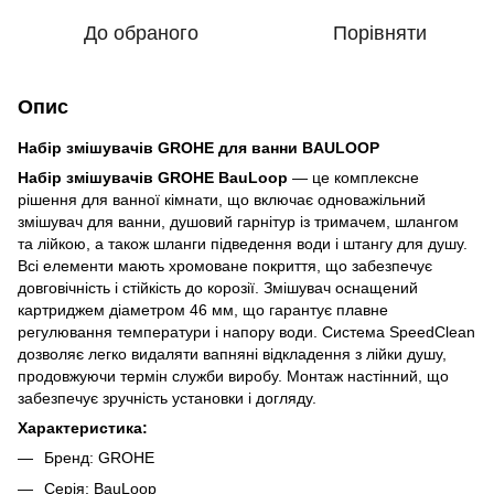
До обраного
Порівняти
Опис
Набір змішувачів GROHE для ванни BAULOOP
Набір змішувачів GROHE BauLoop
— це комплексне
рішення для ванної кімнати, що включає одноважільний
змішувач для ванни, душовий гарнітур із тримачем, шлангом
та лійкою, а також шланги підведення води і штангу для душу.
Всі елементи мають хромоване покриття, що забезпечує
довговічність і стійкість до корозії. Змішувач оснащений
картриджем діаметром 46 мм, що гарантує плавне
регулювання температури і напору води. Система SpeedClean
дозволяє легко видаляти вапняні відкладення з лійки душу,
продовжуючи термін служби виробу. Монтаж настінний, що
забезпечує зручність установки і догляду.
Характеристика:
Бренд: GROHE
Серія: BauLoop