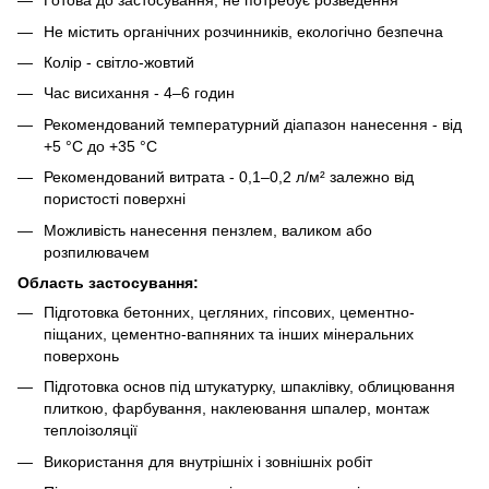
Готова до застосування, не потребує розведення
Не містить органічних розчинників, екологічно безпечна
Колір - світло-жовтий
Час висихання - 4–6 годин
Рекомендований температурний діапазон нанесення - від
+5 °C до +35 °C
Рекомендований витрата - 0,1–0,2 л/м² залежно від
пористості поверхні
Можливість нанесення пензлем, валиком або
розпилювачем
Область застосування:
Підготовка бетонних, цегляних, гіпсових, цементно-
піщаних, цементно-вапняних та інших мінеральних
поверхонь
Підготовка основ під штукатурку, шпаклівку, облицювання
плиткою, фарбування, наклеювання шпалер, монтаж
теплоізоляції
Використання для внутрішніх і зовнішніх робіт