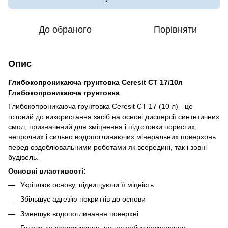
До обраного
Порівняти
Опис
Глибокопроникаюча грунтовка Ceresit CT 17/10л
Глибокопроникаюча грунтовка
Глибокопроникаюча грунтовка Ceresit CT 17 (10 л) - це
готовий до використання засіб на основі дисперсії синтетичних
смол, призначений для зміцнення і підготовки пористих,
непрочних і сильно водопоглинаючих мінеральних поверхонь
перед оздоблювальними роботами як всередині, так і зовні
будівель.
Основні властивості:
Укріплює основу, підвищуючи її міцність
Збільшує адгезію покриттів до основи
Зменшує водопоглинання поверхні