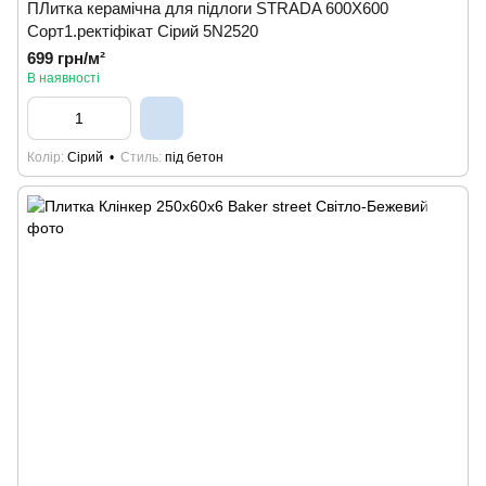
ПЛитка керамічна для підлоги STRADA 600Х600
Сорт1.ректiфiкат Ciрий 5N2520
699 грн/м²
В наявності
Колір
Сірий
Стиль
під бетон