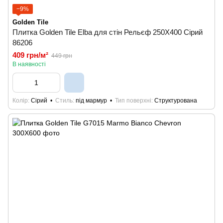
−9%
Golden Tile
Плитка Golden Tile Elba для стін Рельєф 250X400 Сірий
86206
409 грн/м²
449 грн
В наявності
Колір
Сірий
Стиль
під мармур
Тип поверхні
Структурована