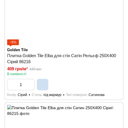
−9%
Golden Tile
Плитка Golden Tile Elba для стін Сатін Рельєф 250X400
Сірий 86216
409 грн/м²
449 грн
В наявності
Колір
Сірий
Стиль
під мармур
Тип поверхні
Сатинова