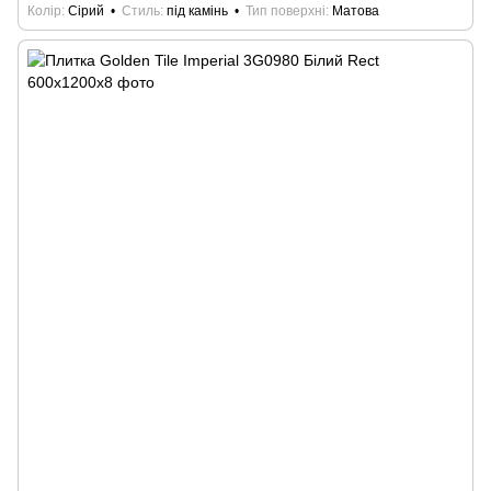
Колір
Сірий
Стиль
під камінь
Тип поверхні
Матова