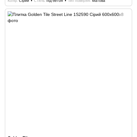
Колір
Сірий
Стиль
під бетон
Тип поверхні
Матова