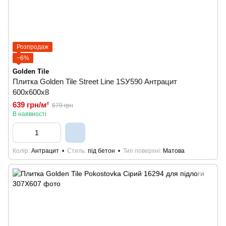
Розпродаж
−6%
Golden Tile
Плитка Golden Tile Street Line 1SУ590 Антрацит
600x600x8
639 грн/м²
679 грн
В наявності
Колір
Антрацит
Стиль
під бетон
Тип поверхні
Матова