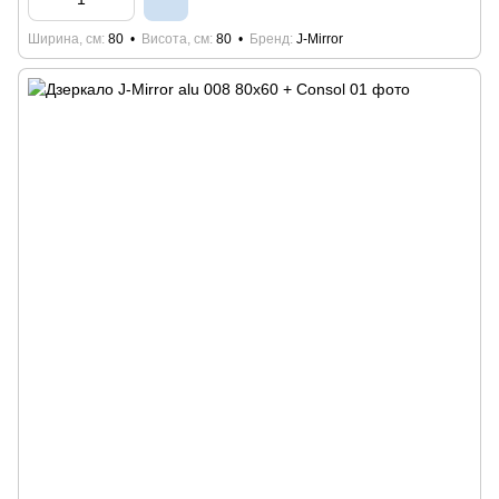
Ширина, см
80
Висота, см
80
Бренд
J-Mirror