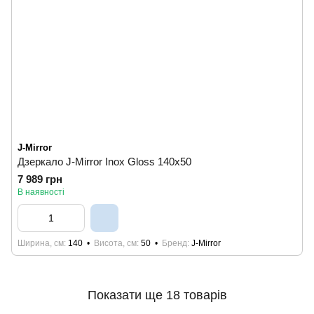
J-Mirror
Дзеркало J-Mirror Inox Gloss 140x50
7 989 грн
В наявності
Ширина, см
140
Висота, см
50
Бренд
J-Mirror
Показати ще 18 товарів