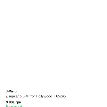
J-Mirror
Дзеркало J-Mirror Hollywood T 65x45
9 081 грн
В наявності