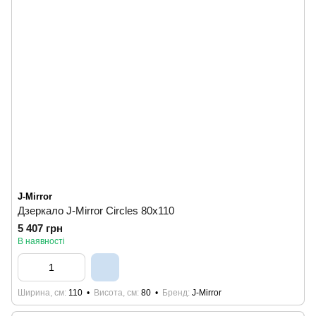
J-Mirror
Дзеркало J-Mirror Circles 80x110
5 407 грн
В наявності
Ширина, см
110
Висота, см
80
Бренд
J-Mirror