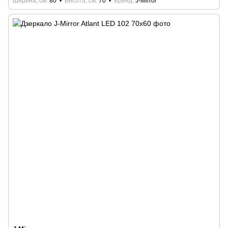
Ширина, см
80
Висота, см
70
Бренд
J-Mirror