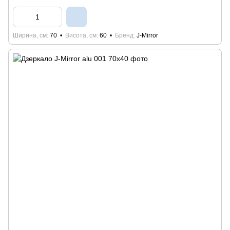
Ширина, см
70
Висота, см
60
Бренд
J-Mirror