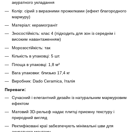
акуратного укладання
Колір: сірий з виразними прожилками (ефект благородного
мармуру)
Матеріал: керамограніт
Зносостійкість: клас 4 (підходить для зон із середнім і
високим навантаженням)
Морозостійкість: так
Кількість в упаковці: 5 шт.
Площа в упаковці: 1,8 м²
Вага упаковки: близько 17,4 кг
Виробник: Dado Ceramica, Італія
Переваги:
Сучасний і елегантний дизайн із натуральним мармуровим
ефектом
Матовий 3D-рельєф надає плитці приємну текстуру і
природний вигляд
Ректифіковані краї забезпечують мінімальні шви для
акуратного монтажу