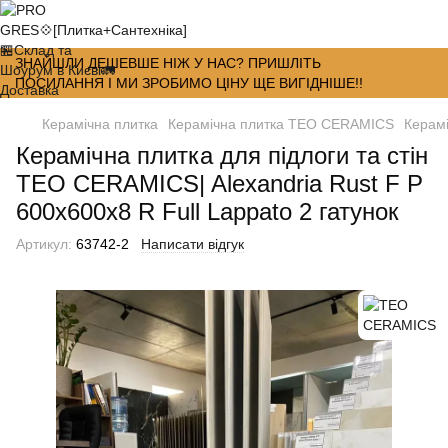
ЗНАЙШЛИ ДЕШЕВШЕ НІЖ У НАС? ПРИШЛІТЬ
ПОСИЛАННЯ І МИ ЗРОБИМО ЦІНУ ЩЕ ВИГІДНІШЕ!!
Керамічна плитка
Керамічна плитка TEO CERAMICS
Керамі
Керамічна плитка для підлоги та стін
TEO CERAMICS| Alexandria Rust F P
600x600x8 R Full Lappato 2 гатунок
Артикул:
63742-2
Написати відгук