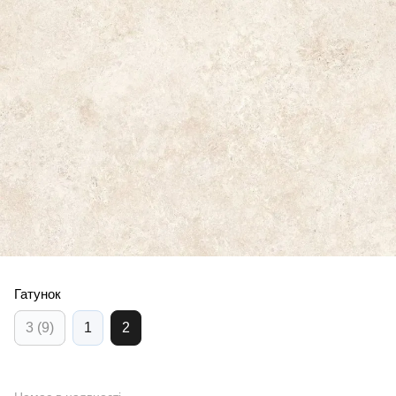
Гатунок
3 (9)
1
2