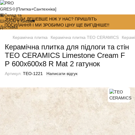
ЗНАЙШЛИ ДЕШЕВШЕ НІЖ У НАС? ПРИШЛІТЬ
ПОСИЛАННЯ І МИ ЗРОБИМО ЦІНУ ЩЕ ВИГІДНІШЕ!!
Керамічна плитка
Керамічна плитка TEO CERAMICS
Керамі
Керамічна плитка для підлоги та стін
TEO CERAMICS Limestone Cream F
P 600x600x8 R Mat 2 гатунок
Артикул:
ТЕО-1221
Написати відгук