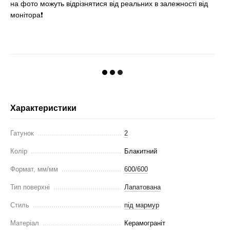
на фото можуть відрізнятися від реальних в залежності від
монітора❗
Характеристики
Гатунок
2
Колір
Блакитний
Формат, мм/мм
600/600
Тип поверхні
Лапатована
Стиль
під мармур
Матеріал
Керамограніт