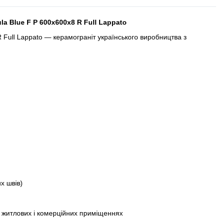
la Blue F P 600x600x8 R Full Lappato
Full Lappato — керамограніт українського виробництва з
х швів)
х, житлових і комерційних приміщеннях