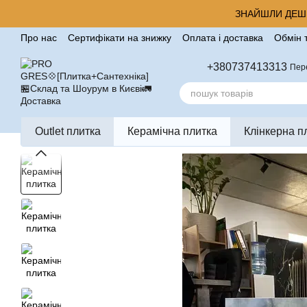
Перейти до основного контенту
ЗНАЙШЛИ ДЕШЕ
Про нас
Сертифікати на знижку
Оплата і доставка
Обмін 
Корисні поради від компанії Pro Gres
Контакти
Відгуки п
+380737413313
Пер
Outlet плитка
Керамічна плитка
Клінкерна п