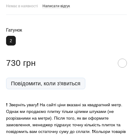
Немає в наявності
Написати відгук
Гатунок
2
730 грн
Повідомити, коли з'явиться
❗️ Зверніть увагу❗️ На сайті ціни вказані за квадратний метр.
Однак ми продаємо плитку тільки цілими штуками (не
розрізаними на метри). Після того, як ви оформите
замовлення, менеджер підрахує точну кількість плиток та
повідомить вам остаточну суму до сплати. ❗Кольори товарів