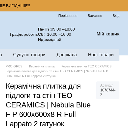
Е ВИГІДНІШЕ!!
Порівняння
Бажання
Вхід
Пн-Пт:
09:00 –18:00
Мій кошик
Графік роботи:
Сб:
10:00 –16:00
Нд:
вихідний
а
Супутні товари
Дзеркала
Нові товари
PRO GRES
Керамічна плитка
Керамічна плитка TEO CERAMICS
Керамічна плитка для підлоги та стін TEO CERAMICS | Nebula Blue F P
600x600x8 R Full Lappato 2 гатунок
Керамічна плитка для
Артикул
1078744-
підлоги та стін TEO
2
CERAMICS | Nebula Blue
F P 600x600x8 R Full
Lappato 2 гатунок