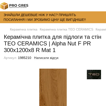
ЗНАЙШЛИ ДЕШЕВШЕ НІЖ У НАС? ПРИШЛІТЬ
ПОСИЛАННЯ І МИ ЗРОБИМО ЦІНУ ЩЕ ВИГІДНІШЕ!!
Керамічна плитка
Керамічна плитка TEO CERAMICS
Керамі
Керамічна плитка для підлоги та стін
TEO CERAMICS | Alpha Nut F PR
300x1200x8 R Mat 1
Артикул:
1985210
Написати відгук