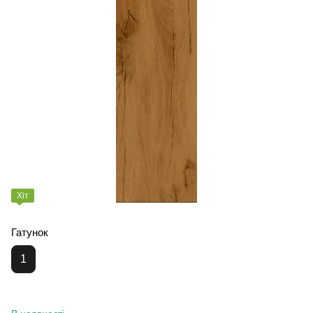
Хіт
Гатунок
1