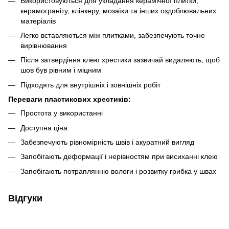
Використовуються для укладання керамічної плитки,
керамограніту, клінкеру, мозаїки та інших оздоблювальних
матеріалів
Легко вставляються між плитками, забезпечують точне
вирівнювання
Після затвердіння клею хрестики зазвичай видаляють, щоб
шов був рівним і міцним
Підходять для внутрішніх і зовнішніх робіт
Переваги пластикових хрестиків:
Простота у використанні
Доступна ціна
Забезпечують рівномірність швів і акуратний вигляд
Запобігають деформації і нерівностям при висиханні клею
Запобігають потраплянню вологи і розвитку грибка у швах
Відгуки