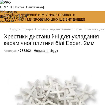
ЗНАЙШЛИ ДЕШЕВШЕ НІЖ У НАС? ПРИШЛІТЬ
ПОСИЛАННЯ І МИ ЗРОБИМО ЦІНУ ЩЕ ВИГІДНІШЕ!!
Супутні товари
Системи вирівнювання плитки
Хрестики дис
Хрестики дистанційні для укладання
керамічної плитики білі Expert 2мм
Артикул:
4733302
Написати відгук