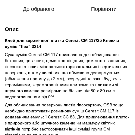
До обраного
Порівняти
Опис
Клей для керамічної плитки Ceresit CM 117/25 Клеюча
суміш "flex" 3214
Суха суміш Ceresit CМ 117 призначена для облицювання
бетонних, цегляних, цементно-піщаних, цементно-вапняних,
гіпсових та інших мінеральних горизонтальних і вертикальних
поверхонь, в тому числі тих, що обмежено деформуються
(обмеження прогину до 2 мм), всередині та зовні будівель
керамічними, керамогранітними плитками та плитками зі
штучного каменю розмірами не більше ніж 80 х 80 см із
водопоглинанням від 0%.
Для облицювання поверхонь листів гіпсокартону, OSB тощо
необхідно приготувати розчинову суміш Ceresit CМ 117 із
додаванням емульсії Ceresit СС 83. Для приклеювання плиток
з природного або штучного каменю чи мармуру світлих
відтінків потрібно застосовувати інші суміші групи CM