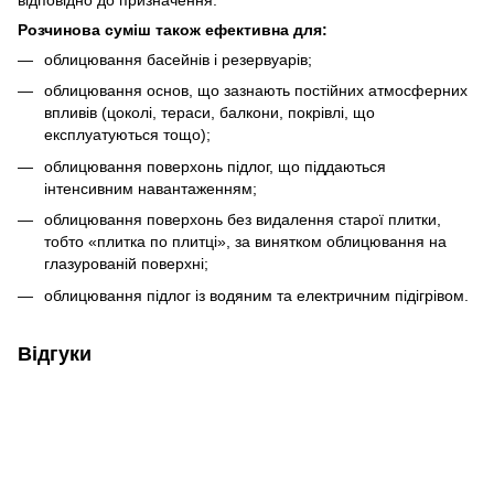
відповідно до призначення.
Розчинова суміш також ефективна для:
облицювання басейнів і резервуарів;
облицювання основ, що зазнають постійних атмосферних
впливів (цоколі, тераси, балкони, покрівлі, що
експлуатуються тощо);
облицювання поверхонь підлог, що піддаються
інтенсивним навантаженням;
облицювання поверхонь без видалення старої плитки,
тобто «плитка по плитці», за винятком облицювання на
глазурованій поверхні;
облицювання підлог із водяним та електричним підігрівом.
Відгуки