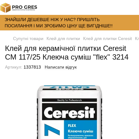
ЗНАЙШЛИ ДЕШЕВШЕ НІЖ У НАС? ПРИШЛІТЬ
ПОСИЛАННЯ І МИ ЗРОБИМО ЦІНУ ЩЕ ВИГІДНІШЕ!!
Супутні товари
Клей для плитки
Клей для плитки Ceresit
К
Клей для керамічної плитки Ceresit
CM 117/25 Клеюча суміш "flex" 3214
Артикул:
1337813
Написати відгук