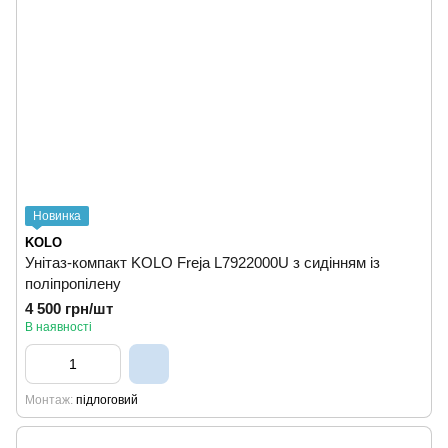
Новинка
KOLO
Унітаз-компакт KOLO Freja L7922000U з сидінням із
поліпропілену
4 500 грн/шт
В наявності
Монтаж
підлоговий