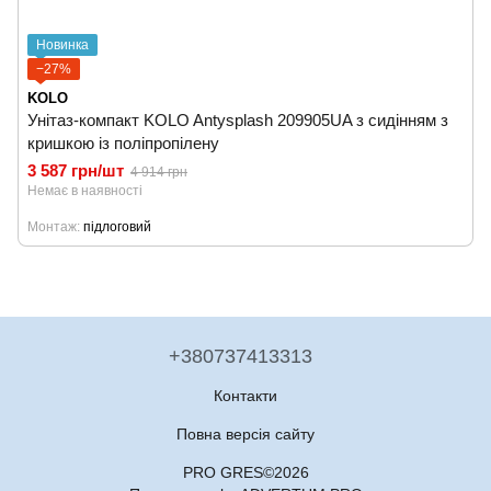
Новинка
−27%
KOLO
Унітаз-компакт KOLO Antysplash 209905UA з сидінням з
кришкою із поліпропілену
3 587 грн/шт
4 914 грн
Немає в наявності
Монтаж
підлоговий
+380737413313
Контакти
Повна версія сайту
PRO GRES©2026