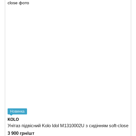
Новинка
KOLO
Унітаз підвісний Kolo Idol М1310002U з сидінням soft-close
3 900 грн/шт