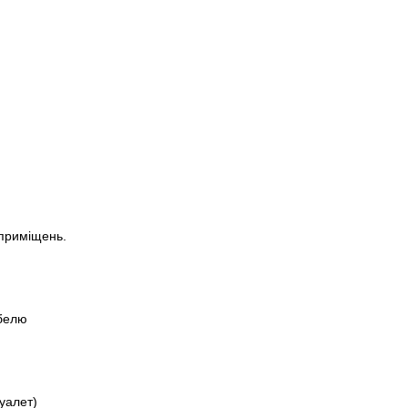
 приміщень.
абелю
уалет)