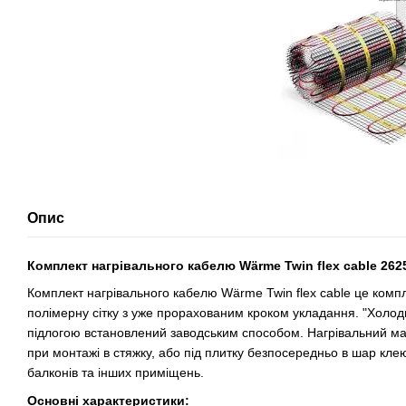
Опис
Комплект нагрівального кабелю Wärme Twin flex cable 262
Комплект нагрівального кабелю Wärme Twin flex cable це комп
полімерну сітку з уже прорахованим кроком укладання. "Холо
підлогою встановлений заводським способом. Нагрівальний мат
при монтажі в стяжку, або під плитку безпосередньо в шар клею.
балконів та інших приміщень.
Основні характеристики: