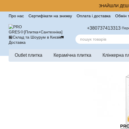
Перейти до основного контенту
ЗНАЙШЛИ ДЕШЕ
Про нас
Сертифікати на знижку
Оплата і доставка
Обмін 
Корисні поради від компанії Pro Gres
Контакти
Відгуки п
+380737413313
Пер
Outlet плитка
Керамічна плитка
Клінкерна п