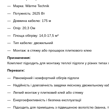
Марка: Wärme Technik
Потужність: 2625 Вт
Довжина кабелю:
175
м
Опір:
20,3
Ом
Площа обігріву:
14,0-17,5
м²
Тип кабелю: двожильний
Монтаж: в стяжку або прошарок плиткового клею
Призначення:
Комплект підходить для монтажу теплої підлоги у різних типах
Переваги:
Рівномірний і комфортний обігрів підлоги
Надійність і довговічність завдяки якісному двожильному к
Легкий монтаж у плитковий клей або стяжку
Енергоефективність і безпека експлуатації
Підходить для приміщень з підвищеною вологістю (ванна, т