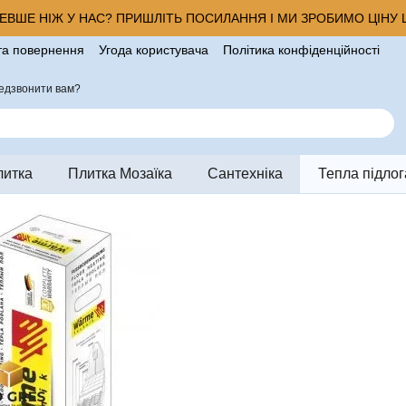
ВШЕ НІЖ У НАС? ПРИШЛІТЬ ПОСИЛАННЯ І МИ ЗРОБИМО ЦІНУ Щ
та повернення
Угода користувача
Політика конфіденційності
ро магазин
едзвонити вам?
литка
Плитка Мозаїка
Сантехніка
Тепла підлог