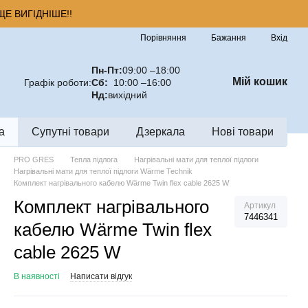
Е ВИГІДНІШЕ!!
Порівняння
Бажання
Вхід
Пн-Пт:
09:00 –18:00
Мій кошик
Графік роботи:
Сб:
10:00 –16:00
Нд:
вихідний
а
Супутні товари
Дзеркала
Нові товари
PRO GRES
Тепла підлога
Нагрівальні мати для теплої підлоги
Нагрівальні мати для теплої підлоги Wärme Technik
Комплект нагрівального кабелю Wärme Twin flex cable 2625 W
Комплект нагрівального
Артикул
7446341
кабелю Wärme Twin flex
cable 2625 W
В наявності
Написати відгук