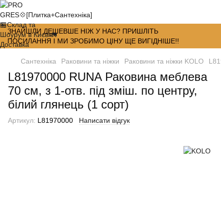
ЗНАЙШЛИ ДЕШЕВШЕ НІЖ У НАС? ПРИШЛІТЬ
ПОСИЛАННЯ І МИ ЗРОБИМО ЦІНУ ЩЕ ВИГІДНІШЕ!!
Сантехніка
Раковини та ніжки
Раковини та ніжки KOLO
L81
L81970000 RUNA Раковина меблева
70 см, з 1-отв. під зміш. по центру,
білий глянець (1 сорт)
Артикул:
L81970000
Написати відгук