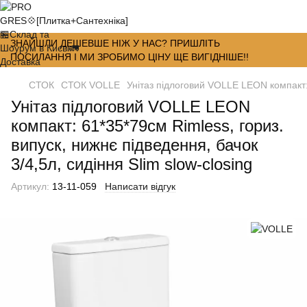
ЗНАЙШЛИ ДЕШЕВШЕ НІЖ У НАС? ПРИШЛІТЬ
ПОСИЛАННЯ І МИ ЗРОБИМО ЦІНУ ЩЕ ВИГІДНІШЕ!!
СТОК
СТОК VOLLE
Унітаз підлоговий VOLLE LEON компакт: 
Унітаз підлоговий VOLLE LEON
компакт: 61*35*79см Rimless, гориз.
випуск, нижнє підведення, бачок
3/4,5л, сидіння Slim slow-closing
Артикул:
13-11-059
Написати відгук