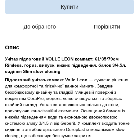
Купити
До обраного
Порівняти
Опис
Унітаз підлоговий VOLLE LEON компакт: 61*35*79см
Rimless, гориз. випуск, нижнє підведення, бачок 3/4,5л,
сидіння Slim slow-closing
Підлоговий унітаз-компакт Volle Leon
— сучасне рішення
для комфортної та гігієнічної ванної кімнати. Завдяки
безобідковому дизайну та гладкій глянцевій поверхні з
покриттям CeraPro, модель легко очищується та зберігає
охайний вигляд. Унітаз встановлюється щільно до стіни,
приховуючи каналізаційні елементи. Оснащений бачком із
нижнім підведенням води та економною двокнопковою
системою зливу 3/4,5 л від Geberit. У комплект входить тонке
сидіння з антибактеріального Duroplast із механізмом slow-
closing, що забезпечує безшумне закриття.