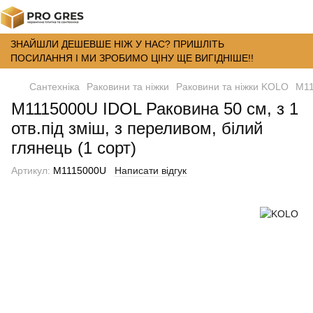
ЗНАЙШЛИ ДЕШЕВШЕ НІЖ У НАС? ПРИШЛІТЬ
ПОСИЛАННЯ І МИ ЗРОБИМО ЦІНУ ЩЕ ВИГІДНІШЕ!!
Сантехніка
Раковини та ніжки
Раковини та ніжки KOLO
M11
M1115000U IDOL Раковина 50 см, з 1
отв.під зміш, з переливом, білий
глянець (1 сорт)
Артикул:
M1115000U
Написати відгук