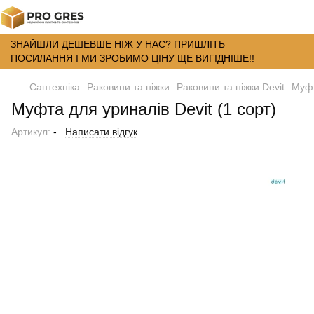
ЗНАЙШЛИ ДЕШЕВШЕ НІЖ У НАС? ПРИШЛІТЬ
ПОСИЛАННЯ І МИ ЗРОБИМО ЦІНУ ЩЕ ВИГІДНІШЕ!!
Сантехніка
Раковини та ніжки
Раковини та ніжки Devit
Муфт
Муфта для уриналів Devit (1 сорт)
Артикул:
-
Написати відгук