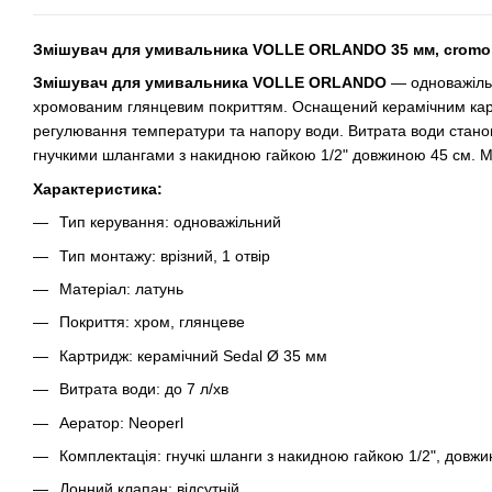
Змішувач для умивальника VOLLE ORLANDO 35 мм, cromo
Змішувач для умивальника VOLLE ORLANDO
— одноважільн
хромованим глянцевим покриттям. Оснащений керамічним кар
регулювання температури та напору води. Витрата води станов
гнучкими шлангами з накидною гайкою 1/2" довжиною 45 см. М
Характеристика:
Тип керування: одноважільний
Тип монтажу: врізний, 1 отвір
Матеріал: латунь
Покриття: хром, глянцеве
Картридж: керамічний Sedal Ø 35 мм
Витрата води: до 7 л/хв
Аератор: Neoperl
Комплектація: гнучкі шланги з накидною гайкою 1/2", довжи
Донний клапан: відсутній