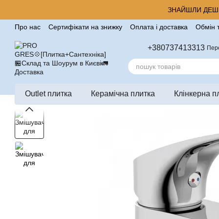
Перейти до основного контенту
ЗНАЙШЛИ ДЕШЕ
Про нас
Сертифікати на знижку
Оплата і доставка
Обмін 
Корисні поради від компанії Pro Gres
Контакти
Відгуки п
+380737413313
Пер
Outlet плитка
Керамічна плитка
Клінкерна п