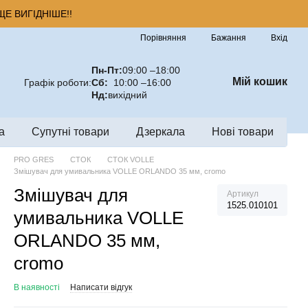
Е ВИГІДНІШЕ!!
Порівняння
Бажання
Вхід
Пн-Пт:
09:00 –18:00
Мій кошик
Графік роботи:
Сб:
10:00 –16:00
Нд:
вихідний
а
Супутні товари
Дзеркала
Нові товари
PRO GRES
СТОК
СТОК VOLLE
Змішувач для умивальника VOLLE ORLANDO 35 мм, cromo
Змішувач для
Артикул
1525.010101
умивальника VOLLE
ORLANDO 35 мм,
cromo
В наявності
Написати відгук