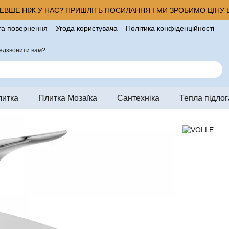
ВШЕ НІЖ У НАС? ПРИШЛІТЬ ПОСИЛАННЯ І МИ ЗРОБИМО ЦІНУ Щ
та повернення
Угода користувача
Політика конфіденційності
ро магазин
едзвонити вам?
литка
Плитка Мозаїка
Сантехніка
Тепла підлог