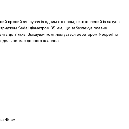
ий врізний змішувач із одним отвором, виготовлений із латуні з
триджем Sedal діаметром 35 мм, що забезпечує плавне
ить до 7 л/хв. Змішувач комплектується аератором Neoperl та
одель не має донного клапана.
на 45 см