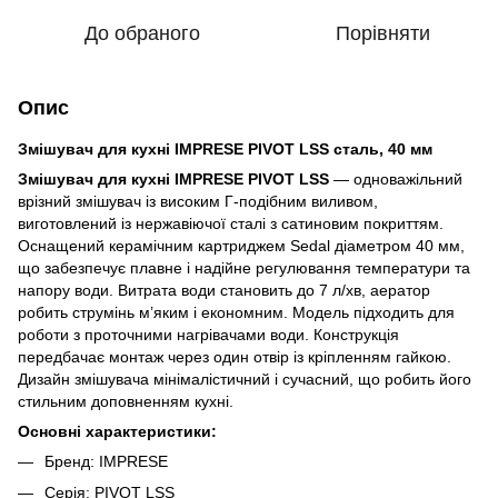
До обраного
Порівняти
Опис
Змішувач для кухні IMPRESE PIVOT LSS сталь, 40 мм
Змішувач для кухні IMPRESE PIVOT LSS
— одноважільний
врізний змішувач із високим Г-подібним виливом,
виготовлений із нержавіючої сталі з сатиновим покриттям.
Оснащений керамічним картриджем Sedal діаметром 40 мм,
що забезпечує плавне і надійне регулювання температури та
напору води. Витрата води становить до 7 л/хв, аератор
робить струмінь м’яким і економним. Модель підходить для
роботи з проточними нагрівачами води. Конструкція
передбачає монтаж через один отвір із кріпленням гайкою.
Дизайн змішувача мінімалістичний і сучасний, що робить його
стильним доповненням кухні.
Основні характеристики:
Бренд: IMPRESE
Серія: PIVOT LSS