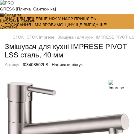
ЗНАЙШЛИ ДЕШЕВШЕ НІЖ У НАС? ПРИШЛІТЬ
ПОСИЛАННЯ І МИ ЗРОБИМО ЦІНУ ЩЕ ВИГІДНІШЕ!!
СТОК
СТОК Imprese
Змішувач для кухні IMPRESE PIVOT LS
Змішувач для кухні IMPRESE PIVOT
LSS сталь, 40 мм
Артикул:
f03408502LS
Написати відгук