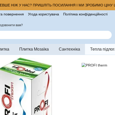
ВШЕ НІЖ У НАС? ПРИШЛІТЬ ПОСИЛАННЯ І МИ ЗРОБИМО ЦІНУ Щ
та повернення
Угода користувача
Політика конфіденційності
ро магазин
едзвонити вам?
литка
Плитка Мозаїка
Сантехніка
Тепла підлог