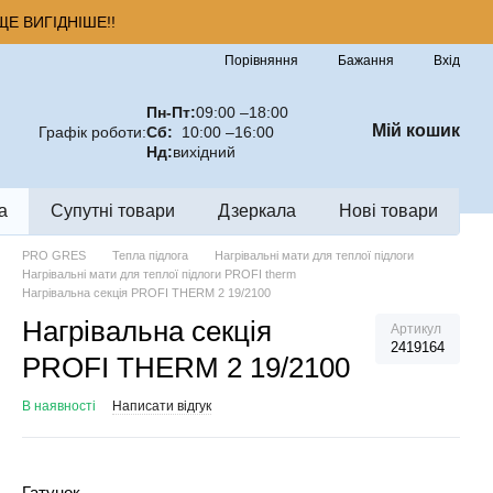
Е ВИГІДНІШЕ!!
Порівняння
Бажання
Вхід
Пн-Пт:
09:00 –18:00
Мій кошик
Графік роботи:
Сб:
10:00 –16:00
Нд:
вихідний
а
Супутні товари
Дзеркала
Нові товари
PRO GRES
Тепла підлога
Нагрівальні мати для теплої підлоги
Нагрівальні мати для теплої підлоги PROFI therm
Нагрівальна секція PROFI THERM 2 19/2100
Нагрівальна секція
Артикул
2419164
PROFI THERM 2 19/2100
В наявності
Написати відгук
Гатунок