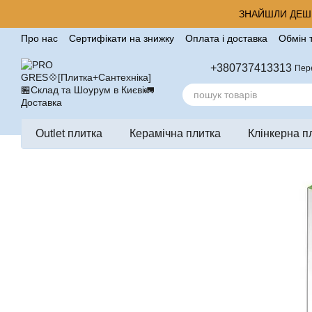
Перейти до основного контенту
ЗНАЙШЛИ ДЕШЕ
Про нас
Сертифікати на знижку
Оплата і доставка
Обмін 
Корисні поради від компанії Pro Gres
Контакти
Відгуки п
+380737413313
Пер
Outlet плитка
Керамічна плитка
Клінкерна п