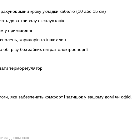
 рахунок зміни кроку укладки кабелю (10 або 15 см)
чують довготривалу експлуатацію
им у приміщенні
 спалень, коридорів та інших зон
обігріву без зайвих витрат електроенергії
вати терморегулятор
ги, яке забезпечить комфорт і затишок у вашому домі чи офісі.
йти за допомогою