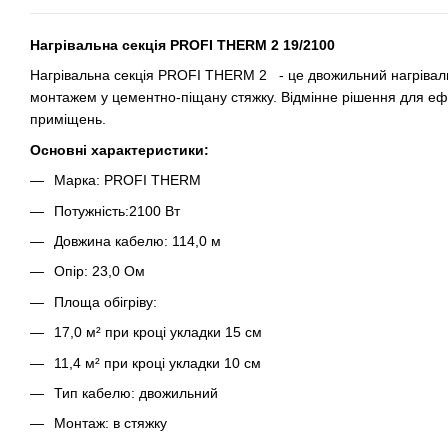
Нагрівальна секція PROFI THERM 2 19/2100
Нагрівальна секція PROFI THERM 2 - це двожильний нагріваль
монтажем у цементно-піщану стяжку. Відмінне рішення для ефек
приміщень.
Основні характеристики:
Марка: PROFI THERM
Потужність:
2100
Вт
Довжина кабелю:
114,0
м
Опір:
23,0
Ом
Площа обігріву:
17,0
м² при кроці укладки 15 см
11,4
м² при кроці укладки 10 см
Тип кабелю: двожильний
Монтаж: в стяжку