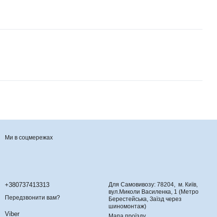
Ми в соцмережах
Контактна інформація
+380737413313
Для Самовивозу: 78204, м. Київ,
вул.Миколи Василенка, 1 (Метро
Передзвонити вам?
Берестейська, Заїзд через
шиномонтаж)
Viber
Мапа проїзду