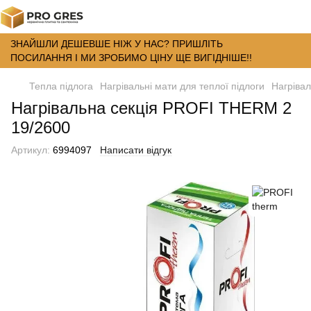
ЗНАЙШЛИ ДЕШЕВШЕ НІЖ У НАС? ПРИШЛІТЬ
ПОСИЛАННЯ І МИ ЗРОБИМО ЦІНУ ЩЕ ВИГІДНІШЕ!!
Тепла підлога
Нагрівальні мати для теплої підлоги
Нагрівал
Нагрівальна секція PROFI THERM 2
19/2600
Артикул:
6994097
Написати відгук