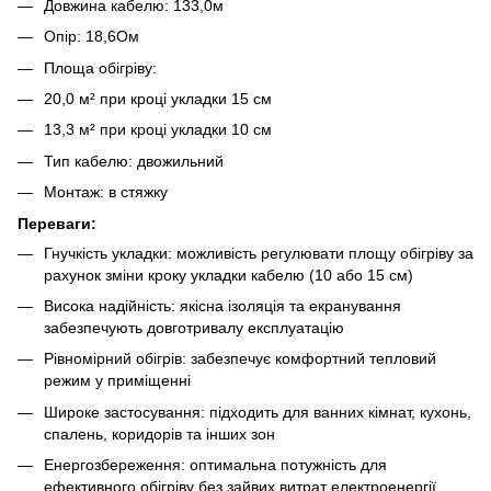
Довжина кабелю:
133,0
м
Опір:
18,6
Ом
Площа обігріву:
20,0
м² при кроці укладки 15 см
13,3
м² при кроці укладки 10 см
Тип кабелю: двожильний
Монтаж: в стяжку
Переваги:
Гнучкість укладки: можливість регулювати площу обігріву за
рахунок зміни кроку укладки кабелю (10 або 15 см)
Висока надійність: якісна ізоляція та екранування
забезпечують довготривалу експлуатацію
Рівномірний обігрів: забезпечує комфортний тепловий
режим у приміщенні
Широке застосування: підходить для ванних кімнат, кухонь,
спалень, коридорів та інших зон
Енергозбереження: оптимальна потужність для
ефективного обігріву без зайвих витрат електроенергії