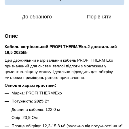
До обраного
Порівняти
Опис
Кабель нагрівальний PROFI THERM/Eko-2 двожильний
16,5 2025Вт
Цей двожильний нагрівальний кабель PROFI THERM Eko
призначений для систем теплої підлоги з монтажем у
цементно-піщану стяжку. Ідеально підходить для обігріву
житлових приміщень різного призначення.
Основні характеристики:
Марка: PROFI THERM/Eko
Потужність:
2025
Вт
Довжина кабелю:
122,0
м
Опір:
23,9
Ом
Площа обігріву:
12,2-15,3
м² (залежно від потужності на м²