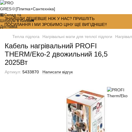
ЗНАЙШЛИ ДЕШЕВШЕ НІЖ У НАС? ПРИШЛІТЬ
ПОСИЛАННЯ І МИ ЗРОБИМО ЦІНУ ЩЕ ВИГІДНІШЕ!!
Тепла підлога
Нагрівальні мати для теплої підлоги
Нагрівал
Кабель нагрівальний PROFI
THERM/Eko-2 двожильний 16,5
2025Вт
Артикул:
5433870
Написати відгук