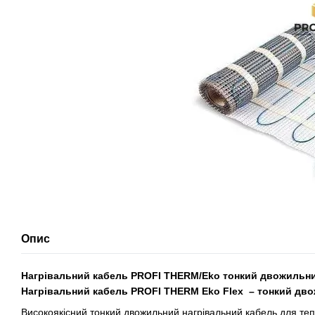
Опис
Нагрівальний кабель PROFI THERM/Eko тонкий двожильний
Нагрівальний кабель PROFI THERM Eko Flex – тонкий дво
Високоякісний тонкий двожильний нагрівальний кабель для теп