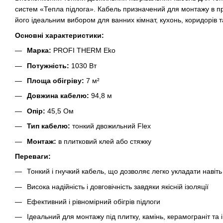
систем «Тепла підлога». Кабель призначений для монтажу в п
його ідеальним вибором для ванних кімнат, кухонь, коридорів 
Основні характеристики:
Марка:
PROFI THERM Eko
Потужність:
1030
Вт
Площа обігріву:
7
м²
Довжина кабелю:
94,8
м
Опір:
45,5
Ом
Тип кабелю:
тонкий двожильний Flex
Монтаж:
в плитковий клей або стяжку
Переваги:
Тонкий і гнучкий кабель, що дозволяє легко укладати навіть
Висока надійність і довговічність завдяки якісній ізоляції
Ефективний і рівномірний обігрів підлоги
Ідеальний для монтажу під плитку, камінь, керамограніт та 