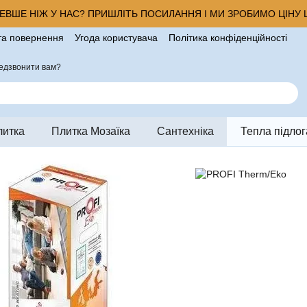
ВШЕ НІЖ У НАС? ПРИШЛІТЬ ПОСИЛАННЯ І МИ ЗРОБИМО ЦІНУ Щ
та повернення
Угода користувача
Політика конфіденційності
ро магазин
едзвонити вам?
литка
Плитка Мозаїка
Сантехніка
Тепла підлог