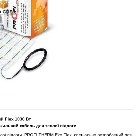
 Flex 1030 Вт
жильний кабель для теплої підлоги
лої підлоги
PROFI THERM Eko Flex, спеціально розроблений для