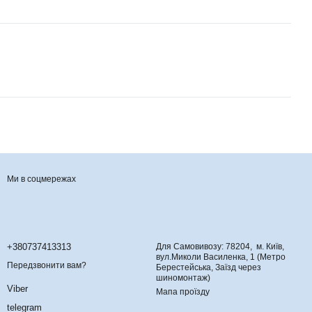
Ми в соцмережах
Контактна інформація
+380737413313
Для Самовивозу: 78204, м. Київ,
вул.Миколи Василенка, 1 (Метро
Передзвонити вам?
Берестейська, Заїзд через
шиномонтаж)
Viber
Мапа проїзду
telegram