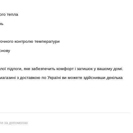
ого тепла
нь
точного контролю температури
основу
лої підлоги, яке забезпечить комфорт і затишок у вашому домі.
газині з доставкою по Україні ви можете здійснивши декілька
йти за допомогою