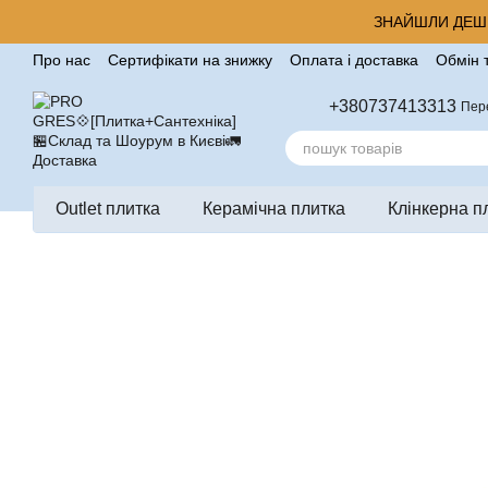
Перейти до основного контенту
ЗНАЙШЛИ ДЕШЕ
Про нас
Сертифікати на знижку
Оплата і доставка
Обмін 
Корисні поради від компанії Pro Gres
Контакти
Відгуки п
+380737413313
Пер
Outlet плитка
Керамічна плитка
Клінкерна п