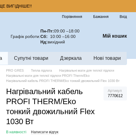
Е ВИГІДНІШЕ!!
Порівняння
Бажання
Вхід
Пн-Пт:
09:00 –18:00
Мій кошик
Графік роботи:
Сб:
10:00 –16:00
Нд:
вихідний
а
Супутні товари
Дзеркала
Нові товари
PRO GRES
Тепла підлога
Нагрівальні мати для теплої підлоги
Нагрівальні мати для теплої підлоги PROFI Therm/Eko
Нагрівальний кабель PROFI THERM/Eko тонкий двожильний Flex 1030 Вт
Нагрівальний кабель
Артикул
7770612
PROFI THERM/Eko
тонкий двожильний Flex
1030 Вт
В наявності
Написати відгук