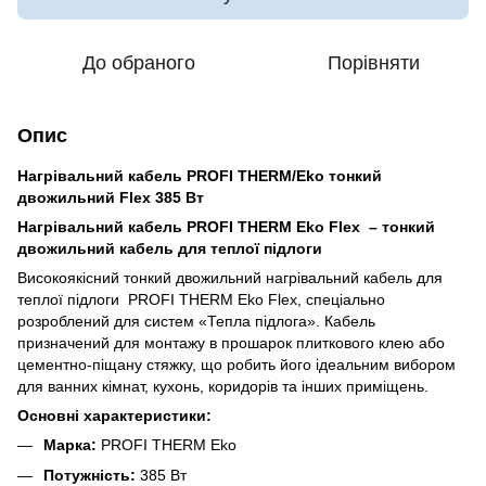
До обраного
Порівняти
Опис
Нагрівальний кабель PROFI THERM/Eko тонкий
двожильний Flex 385 Вт
Нагрівальний кабель PROFI THERM Eko Flex – тонкий
двожильний кабель для теплої підлоги
Високоякісний тонкий двожильний нагрівальний кабель для
теплої підлоги
PROFI THERM Eko Flex, спеціально
розроблений для систем «Тепла підлога». Кабель
призначений для монтажу в прошарок плиткового клею або
цементно-піщану стяжку, що робить його ідеальним вибором
для ванних кімнат, кухонь, коридорів та інших приміщень.
Основні характеристики:
Марка:
PROFI THERM Eko
Потужність:
385
Вт