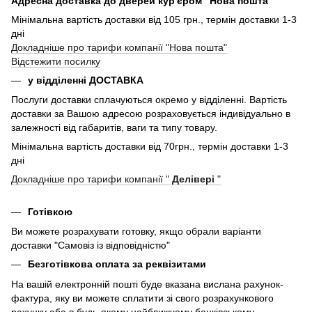
Адресна доставка до дверей кур'єром "Нова пошта"
Мінімальна вартість доставки від 105 грн., термін доставки 1-3
дні
Докладніше про тарифи компанії "Нова пошта"
Відстежити посилку
у відділенні ДОСТАВКА
Послуги доставки сплачуються окремо у відділенні. Вартість
доставки за Вашою адресою розраховується індивідуально в
залежності від габаритів, ваги та типу товару.
Мінімальна вартість доставки від 70грн., термін доставки 1-3
дні
Докладніше про тарифи компанії "
Делівері
"
Готівкою
Ви можете розрахувати готовку, якщо обрали варіанти
доставки "Самовіз із відповідністю"
Безготівкова оплата за реквізитами
На вашій електронній пошті буде вказана вислана рахунок-
фактура, яку ви можете сплатити зі свого розрахункового
рахунку або в будь-якому найближчому банківському