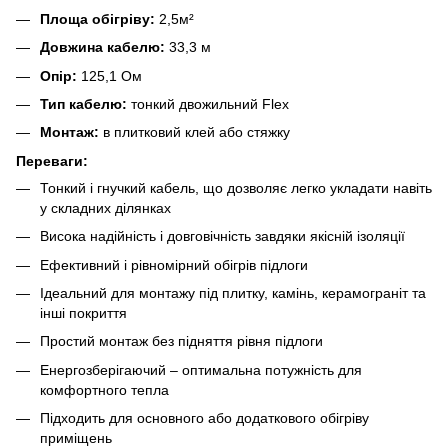
Площа обігріву:
2,5
м²
Довжина кабелю:
33,3
м
Опір:
125,1
Ом
Тип кабелю:
тонкий двожильний Flex
Монтаж:
в плитковий клей або стяжку
Переваги:
Тонкий і гнучкий кабель, що дозволяє легко укладати навіть
у складних ділянках
Висока надійність і довговічність завдяки якісній ізоляції
Ефективний і рівномірний обігрів підлоги
Ідеальний для монтажу під плитку, камінь, керамограніт та
інші покриття
Простий монтаж без підняття рівня підлоги
Енергозберігаючий – оптимальна потужність для
комфортного тепла
Підходить для основного або додаткового обігріву
приміщень