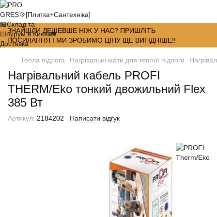
ЗНАЙШЛИ ДЕШЕВШЕ НІЖ У НАС? ПРИШЛІТЬ
ПОСИЛАННЯ І МИ ЗРОБИМО ЦІНУ ЩЕ ВИГІДНІШЕ!!
Тепла підлога
Нагрівальні мати для теплої підлоги
Нагрівал
Нагрівальний кабель PROFI
THERM/Eko тонкий двожильний Flex
385 Вт
Артикул:
2184202
Написати відгук