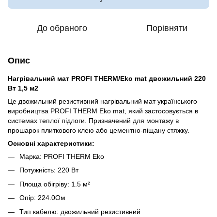
До обраного
Порівняти
Опис
Нагрівальний мат PROFI THERM/Eko mat двожильний 220
Вт 1,5 м2
Це двожильний резистивний нагрівальний мат українського
виробництва PROFI THERM Eko mat, який застосовується в
системах теплої підлоги. Призначений для монтажу в
прошарок плиткового клею або цементно-піщану стяжку.
Основні характеристики:
Марка: PROFI THERM Eko
Потужність:
220
Вт
Площа обігріву:
1.5
м²
Опір:
224.0
Ом
Тип кабелю: двожильний резистивний