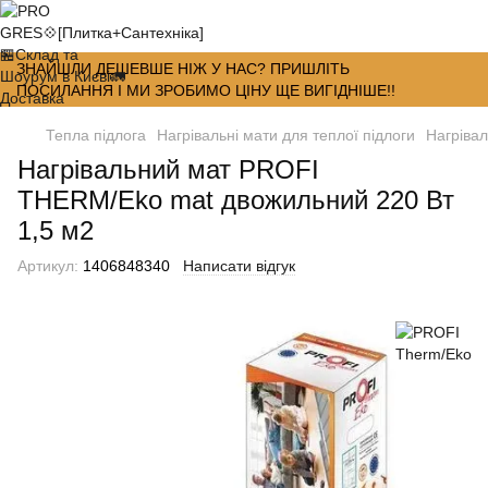
ЗНАЙШЛИ ДЕШЕВШЕ НІЖ У НАС? ПРИШЛІТЬ
ПОСИЛАННЯ І МИ ЗРОБИМО ЦІНУ ЩЕ ВИГІДНІШЕ!!
Тепла підлога
Нагрівальні мати для теплої підлоги
Нагрівал
Нагрівальний мат PROFI
THERM/Eko mat двожильний 220 Вт
1,5 м2
Артикул:
1406848340
Написати відгук