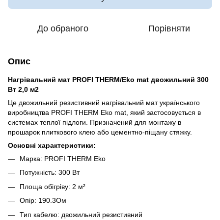
До обраного
Порівняти
Опис
Нагрівальний мат PROFI THERM/Eko mat двожильний 300
Вт 2,0 м2
Це двожильний резистивний нагрівальний мат українського
виробництва PROFI THERM Eko mat, який застосовується в
системах теплої підлоги. Призначений для монтажу в
прошарок плиткового клею або цементно-піщану стяжку.
Основні характеристики:
Марка: PROFI THERM Eko
Потужність:
300
Вт
Площа обігріву:
2
м²
Опір:
190.3
Ом
Тип кабелю: двожильний резистивний