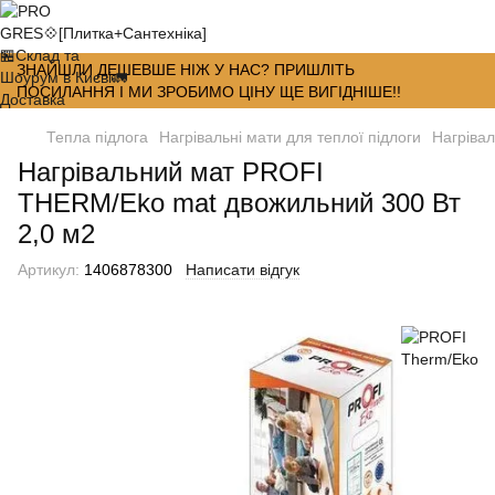
ЗНАЙШЛИ ДЕШЕВШЕ НІЖ У НАС? ПРИШЛІТЬ
ПОСИЛАННЯ І МИ ЗРОБИМО ЦІНУ ЩЕ ВИГІДНІШЕ!!
Тепла підлога
Нагрівальні мати для теплої підлоги
Нагрівал
Нагрівальний мат PROFI
THERM/Eko mat двожильний 300 Вт
2,0 м2
Артикул:
1406878300
Написати відгук