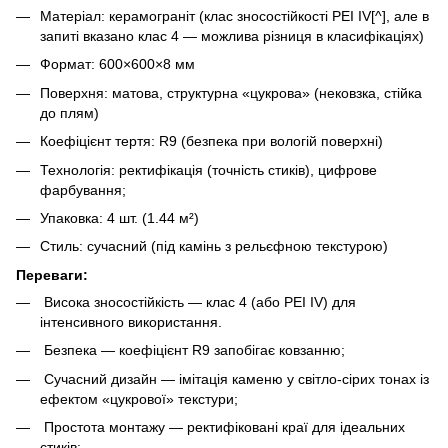
Матеріал: керамограніт (клас зносостійкості PEI IV[^], але в
запиті вказано клас 4 — можлива різниця в класифікаціях)
Формат: 600×600×8 мм
Поверхня: матова, структурна «цукрова» (нековзка, стійка
до плям)
Коефіцієнт тертя: R9 (безпека при вологій поверхні)
Технологія: ректифікація (точність стиків), цифрове
фарбування;
Упаковка: 4 шт. (1.44 м²)
Стиль: сучасний (під камінь з рельєфною текстурою)
Переваги:
Висока зносостійкість — клас 4 (або PEI IV) для
інтенсивного використання.
Безпека — коефіцієнт R9 запобігає ковзанню;
Сучасний дизайн — імітація каменю у світло-сірих тонах із
ефектом «цукрової» текстури;
Простота монтажу — ректифіковані краї для ідеальних
стиків;