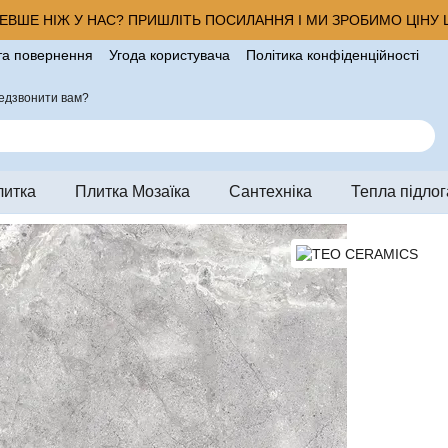
ВШЕ НІЖ У НАС? ПРИШЛІТЬ ПОСИЛАННЯ І МИ ЗРОБИМО ЦІНУ Щ
та повернення
Угода користувача
Політика конфіденційності
ро магазин
едзвонити вам?
литка
Плитка Мозаїка
Сантехніка
Тепла підлог