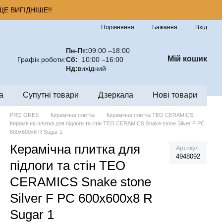
Е ВИГІДНІШЕ!!
Порівняння
Бажання
Вхід
Пн-Пт:
09:00 –18:00
Мій кошик
Графік роботи:
Сб:
10:00 –16:00
Нд:
вихідний
а
Супутні товари
Дзеркала
Нові товари
PRO GRES
Керамічна плитка
Керамічна плитка TEO CERAMICS
Керамічна плитка для підлоги та стін TEO CERAMICS Snake stone Silver F PC
600x600x8 R Sugar 1
Керамічна плитка для
Артикул
4948092
підлоги та стін TEO
CERAMICS Snake stone
Silver F PC 600x600x8 R
Sugar 1