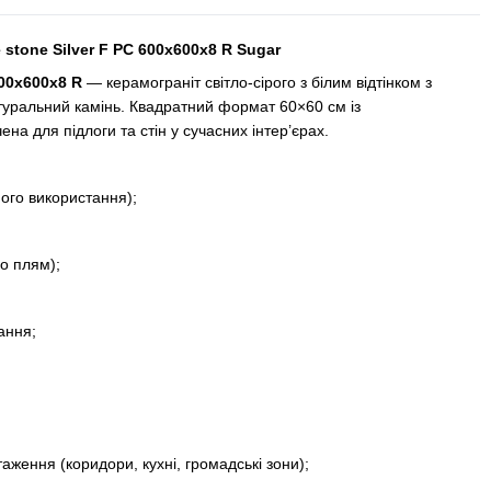
stone Silver F PC 600x600x8 R Sugar
600x600x8 R
— керамограніт світло-сірого з білим відтінком з
туральний камінь. Квадратний формат 60×60 см із
а для підлоги та стін у сучасних інтер’єрах.
ного використання);
до плям);
ання;
аження (коридори, кухні, громадські зони);