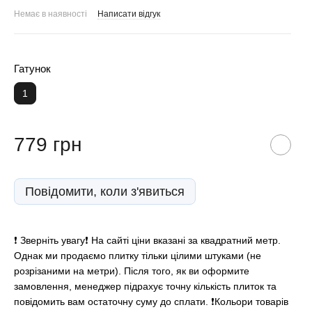
Немає в наявності
Написати відгук
Гатунок
1
779 грн
Повідомити, коли з'явиться
❗️ Зверніть увагу❗️ На сайті ціни вказані за квадратний метр.
Однак ми продаємо плитку тільки цілими штуками (не
розрізаними на метри). Після того, як ви оформите
замовлення, менеджер підрахує точну кількість плиток та
повідомить вам остаточну суму до сплати. ❗Кольори товарів