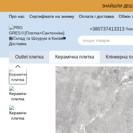
Перейти до основного контенту
ЗНАЙШЛИ ДЕШЕ
Про нас
Сертифікати на знижку
Оплата і доставка
Обмін 
Корисні поради від компанії Pro Gres
Контакти
Відгуки п
+380737413313
Пер
Outlet плитка
Керамічна плитка
Клінкерна п