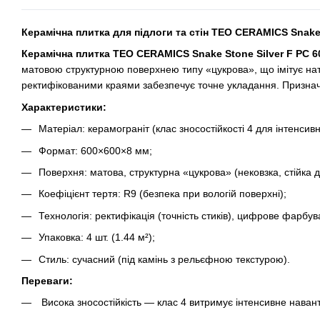
Керамічна плитка для підлоги та стін TEO CERAMICS Snake 
Керамічна плитка TEO CERAMICS Snake Stone Silver F PC 
матовою структурною поверхнею типу «цукрова», що імітує на
ректифікованими краями забезпечує точне укладання. Призначен
Характеристики:
Матеріал: керамограніт (клас зносостійкості 4 для інтенсив
Формат: 600×600×8 мм;
Поверхня: матова, структурна «цукрова» (нековзка, стійка 
Коефіцієнт тертя: R9 (безпека при вологій поверхні);
Технологія: ректифікація (точність стиків), цифрове фарбув
Упаковка: 4 шт. (1.44 м²);
Стиль: сучасний (під камінь з рельєфною текстурою).
Переваги:
Висока зносостійкість — клас 4 витримує інтенсивне навант