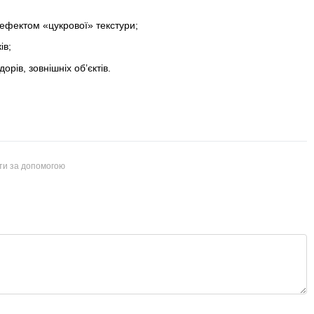
 ефектом «цукрової» текстури;
ів;
орів, зовнішніх об’єктів.
йти за допомогою