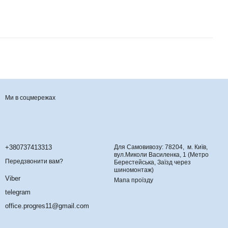
Ми в соцмережах
Контактна інформація
+380737413313
Для Самовивозу: 78204, м. Київ,
вул.Миколи Василенка, 1 (Метро
Передзвонити вам?
Берестейська, Заїзд через
шиномонтаж)
Viber
Мапа проїзду
telegram
office.progres11@gmail.com