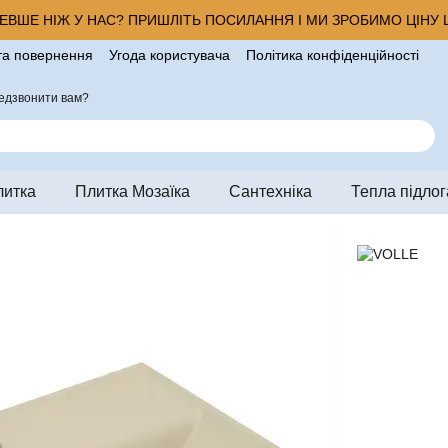
ВШЕ НІЖ У НАС? ПРИШЛІТЬ ПОСИЛАННЯ І МИ ЗРОБИМО ЦІНУ Щ
та повернення
Угода користувача
Політика конфіденційності
ро магазин
едзвонити вам?
литка
Плитка Мозаїка
Сантехніка
Тепла підлог