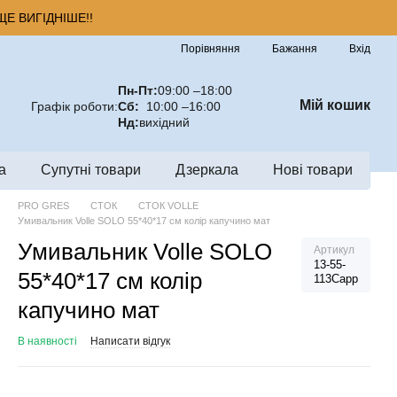
Е ВИГІДНІШЕ!!
Порівняння
Бажання
Вхід
Пн-Пт:
09:00 –18:00
Мій кошик
Графік роботи:
Сб:
10:00 –16:00
Нд:
вихідний
а
Супутні товари
Дзеркала
Нові товари
PRO GRES
СТОК
СТОК VOLLE
Умивальник Volle SOLO 55*40*17 см колір капучино мат
Умивальник Volle SOLO
Артикул
13-55-
55*40*17 см колір
113Capp
капучино мат
В наявності
Написати відгук