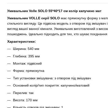
Умивальник Volle SOLO 55*40*17 см колір капучино мат
Умивальник VOLLE серії SOLO
має прямокутну форму з мато
стильного вигляду. Це підвісна модель з отвором під змішувач
вигляд вашої ванної кімнати. Умивальник виготовлений з високоя
пошкоджень. Ідеально підходить для тих, хто шукає поєднання 
Характеристики:
Ширина: 540 мм
Глибина: 395 мм
Монтаж: підвісний
Форма: прямокутна
Тип установки змішувача: з отвором під змішувач
Основний колір/тип покриття: капучино/матовий
Перелив: так
Висота: 170 мм
Кількість отворів під змішувач: 1