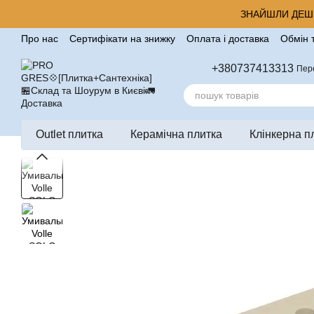
Перейти до основного контенту
ЗНАЙШЛИ ДЕШЕ
Про нас
Сертифікати на знижку
Оплата і доставка
Обмін 
Корисні поради від компанії Pro Gres
Контакти
Відгуки п
+380737413313
Пер
Outlet плитка
Керамічна плитка
Клінкерна п