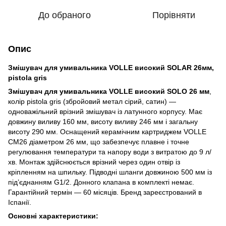
До обраного
Порівняти
Опис
Змішувач для умивальника VOLLE високий SOLAR 26мм,
pistola gris
Змішувач для умивальника VOLLE високий SOLO 26 мм
,
колір pistola gris (збройовий метал сірий, сатин) —
одноважільний врізний змішувач із латунного корпусу. Має
довжину виливу 160 мм, висоту виливу 246 мм і загальну
висоту 290 мм. Оснащений керамічним картриджем VOLLE
CM26 діаметром 26 мм, що забезпечує плавне і точне
регулювання температури та напору води з витратою до 9 л/
хв. Монтаж здійснюється врізний через один отвір із
кріпленням на шпильку. Підводні шланги довжиною 500 мм із
під’єднанням G1/2. Донного клапана в комплекті немає.
Гарантійний термін — 60 місяців. Бренд зареєстрований в
Іспанії.
Основні характеристики: