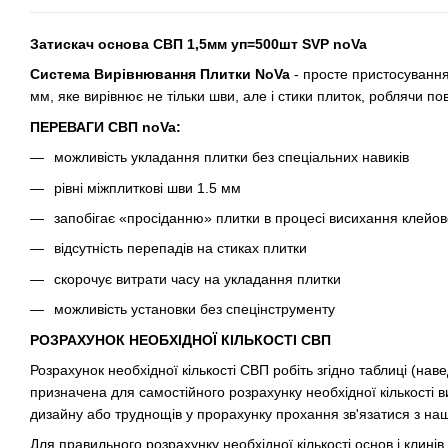
Затискач основа СВП 1,5мм уп=500шт SVP noVa
Система Вирівнювання Плитки NoVa
- просте пристосування
мм, яке вирівнює не тільки шви, але і стики плиток, роблячи п
ПЕРЕВАГИ СВП noVa:
можливість укладання плитки без спеціальних навиків
рівні міжплиткові шви 1.5 мм
запобігає «просіданню» плитки в процесі висихання клейов
відсутність перепадів на стиках плитки
скорочує витрати часу на укладання плитки
можливість установки без спецінструменту
РОЗРАХУНОК НЕОБХІДНОЇ КІЛЬКОСТІ СВП
Розрахунок необхідної кількості СВП робіть згідно таблиці (на
призначена для самостійного розрахунку необхідної кількості ви
дизайну або труднощів у прорахунку прохання зв'язатися з н
Для правильного розрахунку необхідної кількості основ і клин