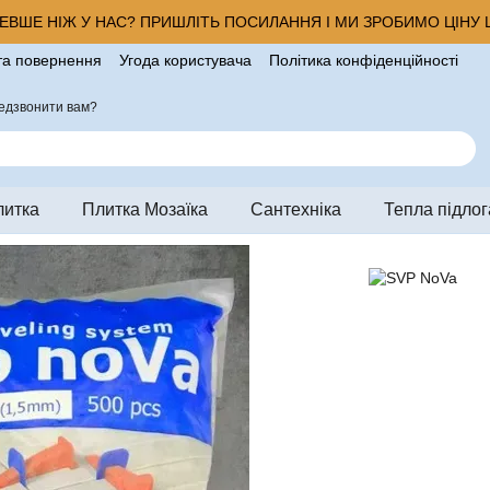
ВШЕ НІЖ У НАС? ПРИШЛІТЬ ПОСИЛАННЯ І МИ ЗРОБИМО ЦІНУ Щ
та повернення
Угода користувача
Політика конфіденційності
ро магазин
едзвонити вам?
литка
Плитка Мозаїка
Сантехніка
Тепла підлог