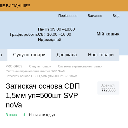
Е ВИГІДНІШЕ!!
Порівняння
Бажання
Вхід
Пн-Пт:
09:00 –18:00
Мій кошик
Графік роботи:
Сб:
10:00 –16:00
Нд:
вихідний
а
Супутні товари
Дзеркала
Нові товари
PRO GRES
Супутні товари
Системи вирівнювання плитки
Системи вирівнювання плитки SVP NoVa
Затискач основа СВП 1,5мм уп=500шт SVP noVa
Затискач основа СВП
Артикул
7725633
1,5мм уп=500шт SVP
noVa
В наявності
Написати відгук