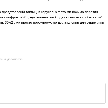
а представленій таблиці в каруселі з фото ми бачимо перетин
і з цифрою «28», що означає необхідну кількість виробів на м2.
вить 30м2 , ми просто перемножуємо два значення для отримання
йти за допомогою