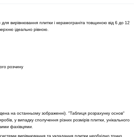
 для вирівнювання плитки і керамограніта товщиною від 6 до 12
оверхню ідеально рівною.
ого розчину
ведена на останньому зображенні). "Таблиця розрахунку основ"
робів, у випадку сполучення різних розмірів плитки, унікального
ашими фахівцями.
ів системи вирівнювання та укладання плитки необхідно точно