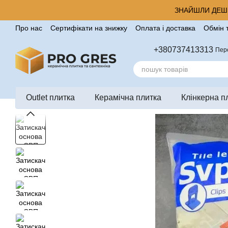
Перейти до основного контенту
ЗНАЙШЛИ ДЕШЕ
Про нас
Сертифікати на знижку
Оплата і доставка
Обмін 
Корисні поради від компанії Pro Gres
Контакти
Відгуки п
+380737413313
Пер
Outlet плитка
Керамічна плитка
Клінкерна п