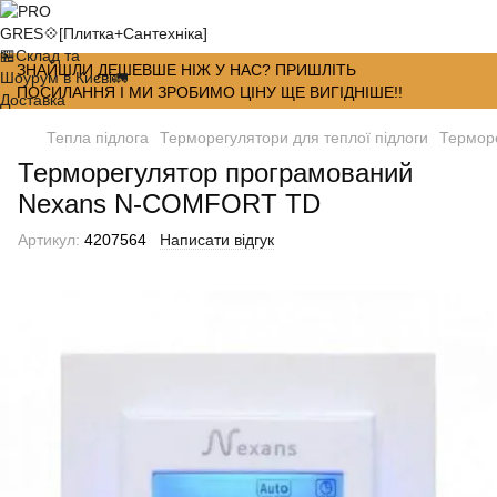
ЗНАЙШЛИ ДЕШЕВШЕ НІЖ У НАС? ПРИШЛІТЬ
ПОСИЛАННЯ І МИ ЗРОБИМО ЦІНУ ЩЕ ВИГІДНІШЕ!!
Тепла підлога
Терморегулятори для теплої підлоги
Терморе
Терморегулятор програмований
Nexans N-COMFORT TD
Артикул:
4207564
Написати відгук