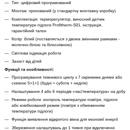
Тип: цифровий програмований
Монтаж: прихований (у стандартну монтажну коробку)
Комплектація: терморегулятор, виносний датчик
температури підлоги Profitherm-S01, інструкція,
гарантійний талон
Колір: білий (поставляється з двома змінними рамками -
молочно-білою та білосніжною)
Світлова індикація роботи
Захист від дітей
Функції та особливості:
Програмування тижневого циклу з 7 окремими днями або
схемою 5+1+1 (будні + субота + неділя)
Налаштування 4 або 6 періодів «час/температура» на добу
Режими роботи: контроль температури повітря, підлоги
або комбінований режим (повітря з обмеженням
температури підлоги)
Функція виявлення відкритого вікна для економії енергії
Збереження налаштувань до 1 тижня при відключенні