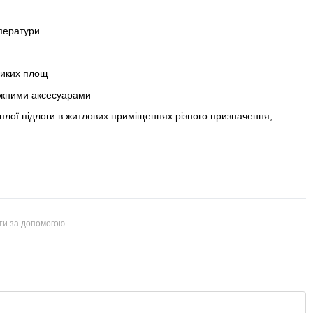
ператури
ликих площ
тажними аксесуарами
плої підлоги в житлових приміщеннях різного призначення,
йти за допомогою