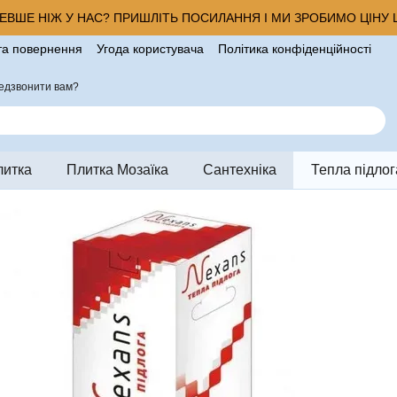
ВШЕ НІЖ У НАС? ПРИШЛІТЬ ПОСИЛАННЯ І МИ ЗРОБИМО ЦІНУ Щ
та повернення
Угода користувача
Політика конфіденційності
ро магазин
едзвонити вам?
литка
Плитка Мозаїка
Сантехніка
Тепла підлог