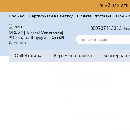
Перейти до основного контенту
ЗНАЙШЛИ ДЕШЕ
Про нас
Сертифікати на знижку
Оплата і доставка
Обмін 
Корисні поради від компанії Pro Gres
Контакти
Відгуки п
+380737413313
Пер
Outlet плитка
Керамічна плитка
Клінкерна п