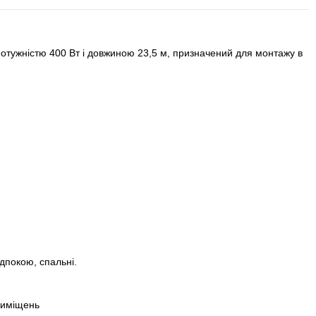
отужністю 400 Вт і довжиною 23,5 м, призначений для монтажу в
едпокою, спальні.
риміщень