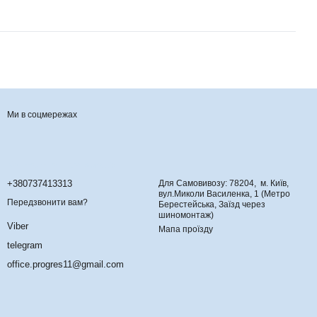
Ми в соцмережах
Контактна інформація
+380737413313
Для Самовивозу: 78204, м. Київ,
вул.Миколи Василенка, 1 (Метро
Передзвонити вам?
Берестейська, Заїзд через
шиномонтаж)
Viber
Мапа проїзду
telegram
office.progres11@gmail.com