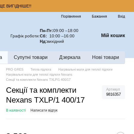
Е ВИГІДНІШЕ!!
Порівняння
Бажання
Вхід
Пн-Пт:
09:00 –18:00
Мій кошик
Графік роботи:
Сб:
10:00 –16:00
Нд:
вихідний
а
Супутні товари
Дзеркала
Нові товари
PRO GRES
Тепла підлога
Нагрівальні мати для теплої підлоги
Нагрівальні мати для теплої підлоги Nexans
Секції та комплекти Nexans TXLP/1 400/17
Секції та комплекти
Артикул
9816357
Nexans TXLP/1 400/17
В наявності
Написати відгук