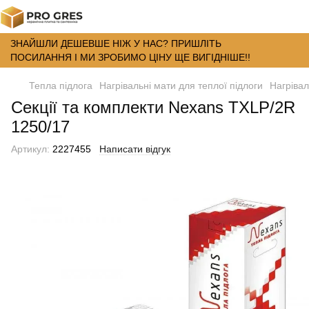
ЗНАЙШЛИ ДЕШЕВШЕ НІЖ У НАС? ПРИШЛІТЬ
ПОСИЛАННЯ І МИ ЗРОБИМО ЦІНУ ЩЕ ВИГІДНІШЕ!!
Тепла підлога
Нагрівальні мати для теплої підлоги
Нагрівал
Секції та комплекти Nexans TXLP/2R
1250/17
Артикул:
2227455
Написати відгук