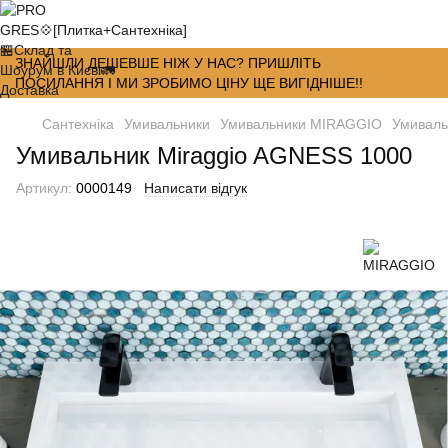
ЗНАЙШЛИ ДЕШЕВШЕ НІЖ У НАС? ПРИШЛІТЬ
ПОСИЛАННЯ І МИ ЗРОБИМО ЦІНУ ЩЕ ВИГІДНІШЕ!!
Сантехніка
Умивальники
Умивальники MIRAGGIO
Умиваль
Умивальник Miraggio AGNESS 1000
Артикул:
0000149
Написати відгук