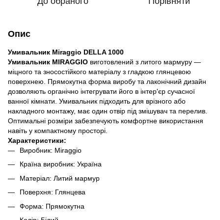
До обраного
Порівняти
Опис
Умивальник Miraggio DELLA 1000
Умивальник MIRAGGIO
виготовлений з литого мармуру —
міцного та зносостійкого матеріалу з гладкою глянцевою
поверхнею. Прямокутна форма виробу та лаконічний дизайн
дозволяють органічно інтегрувати його в інтер'єр сучасної
ванної кімнати. Умивальник підходить для врізного або
накладного монтажу, має один отвір під змішувач та перелив.
Оптимальні розміри забезпечують комфортне використання
навіть у компактному просторі.
Характеристики:
Виробник: Miraggio
Країна виробник: Україна
Матеріал: Литий мармур
Поверхня: Глянцева
Форма: Прямокутна
Колір: Білий