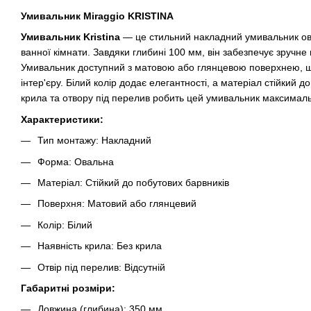
Умивальник Miraggio KRISTINA
Умивальник Kristina
— це стильний накладний умивальник ов
ванної кімнати. Завдяки глибині 100 мм, він забезпечує зручне
Умивальник доступний з матовою або глянцевою поверхнею, що
інтер'єру. Білий колір додає елегантності, а матеріал стійкий д
крила та отвору під перелив робить цей умивальник максимал
Характеристики:
Тип монтажу: Накладний
Форма: Овальна
Матеріал: Стійкий до побутових барвників
Поверхня: Матовий або глянцевий
Колір: Білий
Наявність крила: Без крила
Отвір під перелив: Відсутній
Габаритні розміри:
Довжина (глибина): 350 мм