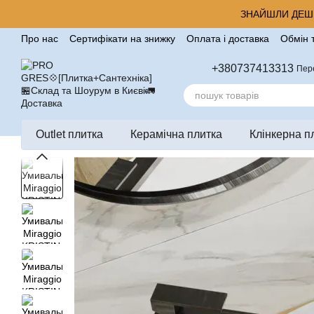
Перейти до основного контенту
ЗНАЙШЛИ ДЕШЕ
Про нас
Сертифікати на знижку
Оплата і доставка
Обмін 
Корисні поради від компанії Pro Gres
Контакти
Відгуки п
+380737413313
Пер
Outlet плитка
Керамічна плитка
Клінкерна п