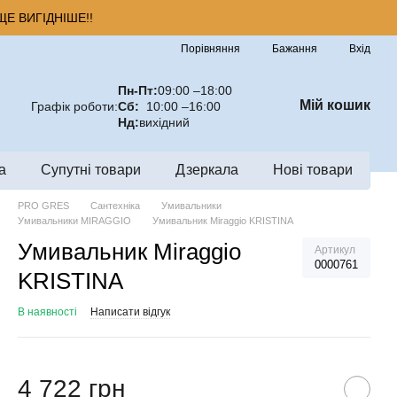
Е ВИГІДНІШЕ!!
Порівняння
Бажання
Вхід
Пн-Пт:
09:00 –18:00
Мій кошик
Графік роботи:
Сб:
10:00 –16:00
Нд:
вихідний
а
Супутні товари
Дзеркала
Нові товари
PRO GRES
Сантехніка
Умивальники
Умивальники MIRAGGIO
Умивальник Miraggio KRISTINA
Умивальник Miraggio
Артикул
0000761
KRISTINA
В наявності
Написати відгук
4 722 грн