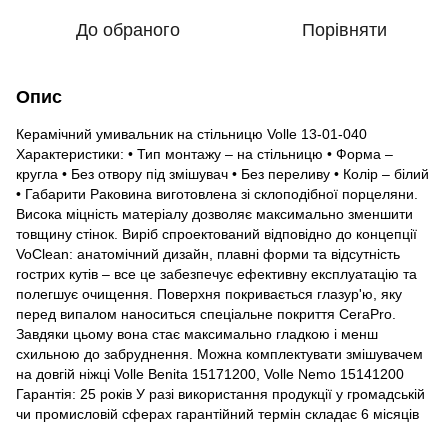
До обраного
Порівняти
Опис
Керамічний умивальник на стільницю Volle 13-01-040
Характеристики: • Тип монтажу – на стільницю • Форма –
кругла • Без отвору під змішувач • Без переливу • Колір – білий
• Габарити Раковина виготовлена ​​зі склоподібної порцеляни.
Висока міцність матеріалу дозволяє максимально зменшити
товщину стінок. Виріб спроектований відповідно до концепції
VoClean: анатомічний дизайн, плавні форми та відсутність
гострих кутів – все це забезпечує ефективну експлуатацію та
полегшує очищення. Поверхня покривається глазур'ю, яку
перед випалом наноситься спеціальне покриття СeraPro.
Завдяки цьому вона стає максимально гладкою і менш
схильною до забруднення. Можна комплектувати змішувачем
на довгій ніжці Volle Benita 15171200, Volle Nemo 15141200
Гарантія: 25 років У разі використання продукції у громадській
чи промисловій сферах гарантійний термін складає 6 місяців