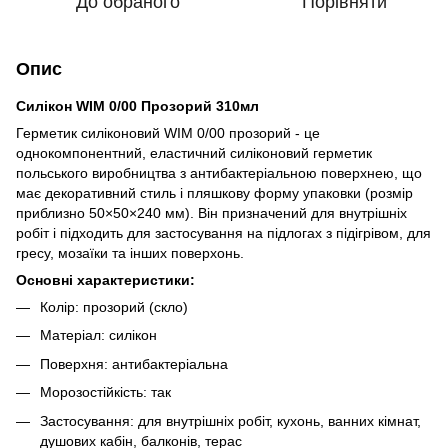
До обраного
Порівняти
Опис
Силiкон WIM 0/00 Прозорий 310мл
Герметик силіконовий WIM 0/00 прозорий - це
однокомпонентний, еластичний силіконовий герметик
польського виробництва з антибактеріальною поверхнею, що
має декоративний стиль і пляшкову форму упаковки (розмір
приблизно 50×50×240 мм). Він призначений для внутрішніх
робіт і підходить для застосування на підлогах з підігрівом, для
гресу, мозаїки та інших поверхонь.
Основні характеристики:
Колір: прозорий (скло)
Матеріал: силікон
Поверхня: антибактеріальна
Морозостійкість: так
Застосування: для внутрішніх робіт, кухонь, ванних кімнат,
душових кабін, балконів, терас