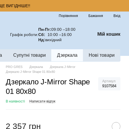
Е ВИГІДНІШЕ!!
Порівняння
Бажання
Вхід
Пн-Пт:
09:00 –18:00
Мій кошик
Графік роботи:
Сб:
10:00 –16:00
Нд:
вихідний
а
Супутні товари
Дзеркала
Нові товари
PRO GRES
Дзеркала
Дзеркала J-Mirror
Дзеркало J-Mirror Shape 01 80x80
Дзеркало J-Mirror Shape
Артикул
9107584
01 80x80
В наявності
Написати відгук
2 357 грн