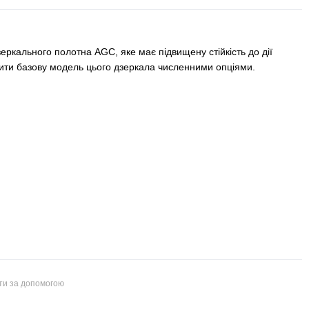
еркального полотна AGC, яке має підвищену стійкість до дії
тити базову модель цього дзеркала численними опціями.
йти за допомогою