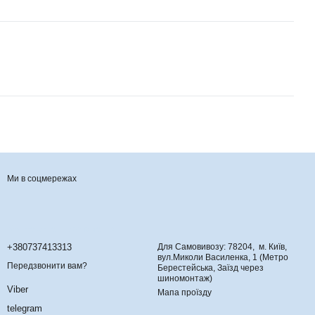
Ми в соцмережах
Контактна інформація
+380737413313
Для Самовивозу: 78204, м. Київ,
вул.Миколи Василенка, 1 (Метро
Передзвонити вам?
Берестейська, Заїзд через
шиномонтаж)
Viber
Мапа проїзду
telegram