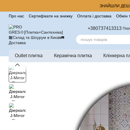
Перейти до основного контенту
ЗНАЙШЛИ ДЕШЕ
Про нас
Сертифікати на знижку
Оплата і доставка
Обмін 
Корисні поради від компанії Pro Gres
Контакти
Відгуки п
+380737413313
Пер
Outlet плитка
Керамічна плитка
Клінкерна п