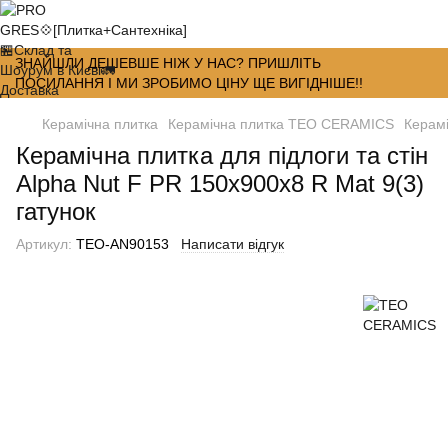
ЗНАЙШЛИ ДЕШЕВШЕ НІЖ У НАС? ПРИШЛІТЬ
ПОСИЛАННЯ І МИ ЗРОБИМО ЦІНУ ЩЕ ВИГІДНІШЕ!!
Керамічна плитка
Керамічна плитка TEO CERAMICS
Керамі
Керамічна плитка для підлоги та стін
Alpha Nut F PR 150x900x8 R Mat 9(3)
гатунок
Артикул:
TEO-AN90153
Написати відгук