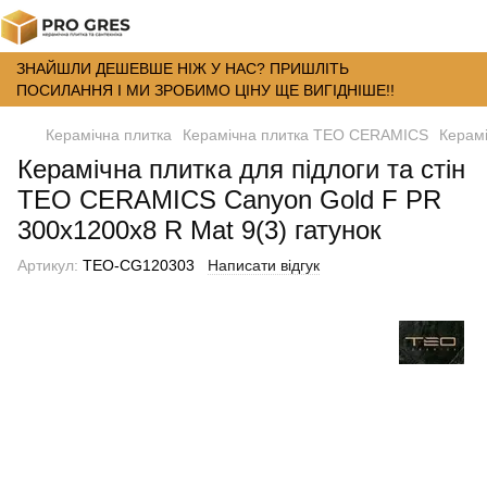
ЗНАЙШЛИ ДЕШЕВШЕ НІЖ У НАС? ПРИШЛІТЬ
ПОСИЛАННЯ І МИ ЗРОБИМО ЦІНУ ЩЕ ВИГІДНІШЕ!!
Керамічна плитка
Керамічна плитка TEO CERAMICS
Керамі
Керамічна плитка для підлоги та стін
TEO CERAMICS Canyon Gold F PR
300x1200x8 R Mat 9(3) гатунок
Артикул:
ТЕО-СG120303
Написати відгук