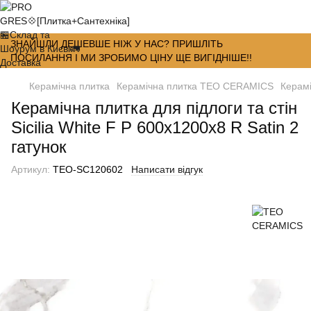
ЗНАЙШЛИ ДЕШЕВШЕ НІЖ У НАС? ПРИШЛІТЬ
ПОСИЛАННЯ І МИ ЗРОБИМО ЦІНУ ЩЕ ВИГІДНІШЕ!!
Керамічна плитка
Керамічна плитка TEO CERAMICS
Керамі
Керамічна плитка для підлоги та стін
Sicilia White F P 600x1200x8 R Satin 2
гатунок
Артикул:
ТЕО-SC120602
Написати відгук