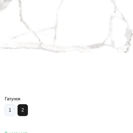
Гатунок
1
2