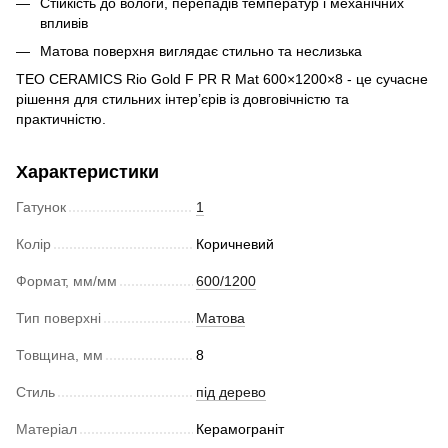
Стійкість до вологи, перепадів температур і механічних
впливів
Матова поверхня виглядає стильно та неслизька
TEO CERAMICS Rio Gold F PR R Mat 600×1200×8 - це сучасне
рішення для стильних інтер’єрів із довговічністю та
практичністю.
Характеристики
Гатунок
1
Колір
Коричневий
Формат, мм/мм
600/1200
Тип поверхні
Матова
Товщина, мм
8
Стиль
під дерево
Матеріал
Керамограніт