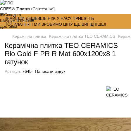
ЗНАЙШЛИ ДЕШЕВШЕ НІЖ У НАС? ПРИШЛІТЬ
ПОСИЛАННЯ І МИ ЗРОБИМО ЦІНУ ЩЕ ВИГІДНІШЕ!!
Керамічна плитка
Керамічна плитка TEO CERAMICS
Керамі
Керамічна плитка TEO CERAMICS
Rio Gold F PR R Mat 600х1200х8 1
гатунок
Артикул:
7645
Написати відгук