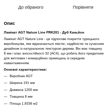
До обраного
Порівняти
Опис
Ламінат AGT Nature Line PRK201 - Дуб Каньйон
Ламінат AGT Nature Line - це підлогове покриття турецького
виробництва, яке відзначається якістю, надійністю та сучасним
дизайном із натуральною текстурою дерева. Він має товщину
8 мм і клас зносостійкості 32 (АС4), що робить його придатним
для житлових і комерційних приміщень із середнім
навантаженням.
Основні характеристики:
Виробник
AGT
Ширина
191 мм
Довжина
1200 мм
Товщина
8 мм
Площа
1,8336 м2