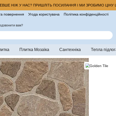
ВШЕ НІЖ У НАС? ПРИШЛІТЬ ПОСИЛАННЯ І МИ ЗРОБИМО ЦІНУ Щ
та повернення
Угода користувача
Політика конфіденційності
ро магазин
едзвонити вам?
литка
Плитка Мозаїка
Сантехніка
Тепла підлог