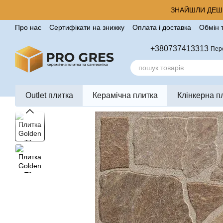
Перейти до основного контенту
ЗНАЙШЛИ ДЕШЕ
Про нас
Сертифікати на знижку
Оплата і доставка
Обмін 
Корисні поради від компанії Pro Gres
Контакти
Відгуки п
+380737413313
Пер
Outlet плитка
Керамічна плитка
Клінкерна п