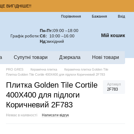
Е ВИГІДНІШЕ!!
Порівняння
Бажання
Вхід
Пн-Пт:
09:00 –18:00
Мій кошик
Графік роботи:
Сб:
10:00 –16:00
Нд:
вихідний
а
Супутні товари
Дзеркала
Нові товари
PRO GRES
Керамічна плитка
Керамічна плитка Golden Tile
Плитка Golden Tile Cortile 400X400 для підлоги Коричневий 2F783
Плитка Golden Tile Cortile
Артикул
2F783
400X400 для підлоги
Коричневий 2F783
Немає в наявності
Написати відгук