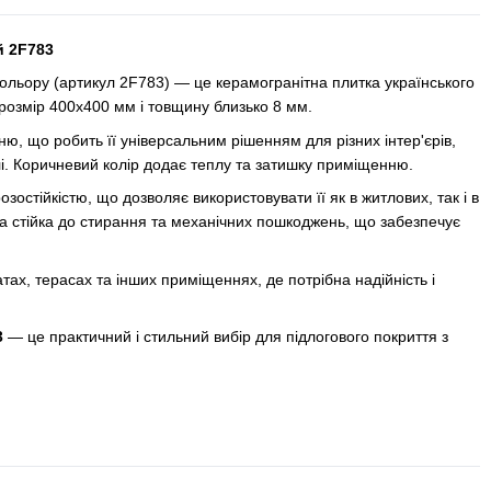
й 2F783
ольору (артикул 2F783) — це керамогранітна плитка українського
розмір 400x400 мм і товщину близько 8 мм.
ю, що робить її універсальним рішенням для різних інтер'єрів,
і. Коричневий колір додає теплу та затишку приміщенню.
зостійкістю, що дозволяє використовувати її як в житлових, так і в
а стійка до стирання та механічних пошкоджень, що забезпечує
тах, терасах та інших приміщеннях, де потрібна надійність і
3
— це практичний і стильний вибір для підлогового покриття з