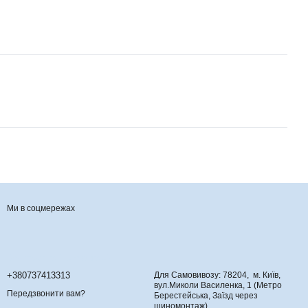
Ми в соцмережах
Контактна інформація
+380737413313
Для Самовивозу: 78204, м. Київ,
вул.Миколи Василенка, 1 (Метро
Передзвонити вам?
Берестейська, Заїзд через
шиномонтаж)