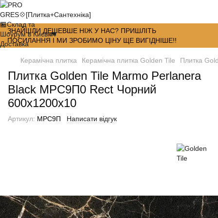
ЗНАЙШЛИ ДЕШЕВШЕ НІЖ У НАС? ПРИШЛІТЬ
ПОСИЛАННЯ І МИ ЗРОБИМО ЦІНУ ЩЕ ВИГІДНІШЕ!!
Керамічна плитка
Керамічна плитка Golden Tile
Плитка Gol
Плитка Golden Tile Marmo Perlanera
Black MPС9П0 Rect Чорний
600x1200x10
Артикул:
MPС9П
Написати відгук