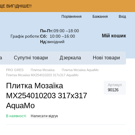
Е ВИГІДНІШЕ!!
Порівняння
Бажання
Вхід
Пн-Пт:
09:00 –18:00
Мій кошик
Графік роботи:
Сб:
10:00 –16:00
Нд:
вихідний
а
Супутні товари
Дзеркала
Нові товари
PRO GRES
Плитка Мозаїка
Плитка Мозаїка AquaMo
Плитка Мозаїка MX254010203 317х317 AquaMo
Плитка Мозаїка
Артикул
90126
MX254010203 317х317
AquaMo
В наявності
Написати відгук