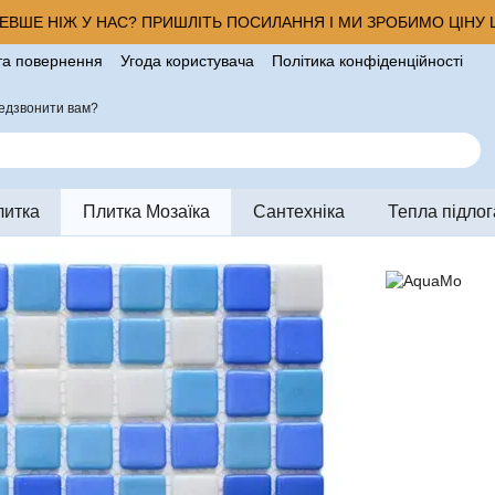
ВШЕ НІЖ У НАС? ПРИШЛІТЬ ПОСИЛАННЯ І МИ ЗРОБИМО ЦІНУ Щ
та повернення
Угода користувача
Політика конфіденційності
ро магазин
едзвонити вам?
литка
Плитка Мозаїка
Сантехніка
Тепла підлог