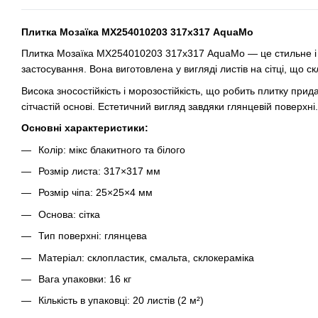
Плитка Мозаїка MX254010203 317х317 AquaMo
Плитка Мозаїка MX254010203 317х317 AquaMo — це стильне і я
застосування. Вона виготовлена у вигляді листів на сітці, що с
Висока зносостійкість і морозостійкість, що робить плитку прида
сітчастій основі. Естетичний вигляд завдяки глянцевій поверхні.
Основні характеристики:
Колір: мікс блакитного та білого
Розмір листа: 317×317 мм
Розмір чіпа: 25×25×4 мм
Основа: сітка
Тип поверхні: глянцева
Матеріал: склопластик, смальта, склокераміка
Вага упаковки: 16 кг
Кількість в упаковці: 20 листів (2 м²)