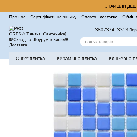
Перейти до основного контенту
ЗНАЙШЛИ ДЕШЕ
Про нас
Сертифікати на знижку
Оплата і доставка
Обмін 
Корисні поради від компанії Pro Gres
Контакти
Відгуки п
+380737413313
Пер
Outlet плитка
Керамічна плитка
Клінкерна п